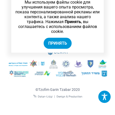
Мы используем файлы cookie для
Главный офис
улучшения вашего опыта просмотра,
49 Lochami Galipoli Street, Tel-Aviv
показа персонализированной рекламы или
контента, а также анализа нашего
garintzabar@israelscouts.org
трафика. Нажимая
Принять
, вы
+972 54 244 1192
соглашаетесь с использованием файлов
cookie.
ПРИНЯТЬ
©Tzofim Garin Tzabar 2020