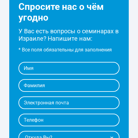
Спросите нас о чём
ТРЕТИЙ СЕМИНАР
ВТОРОЙ СЕМИНАР
ПЕРВЫЙ СЕМИНАР
20-22 мая
9-10 апреля
Процесс подготовки онлайн
угодно
ТРЕТИЙ СЕМИНАР
ВТОРОЙ СЕМИНАР
У Вас есть вопросы о семинарах в
20-22 мая
Израиле?
Напишите нам:
ТРЕТИЙ СЕМИНАР
* Все поля обязательны для заполнения