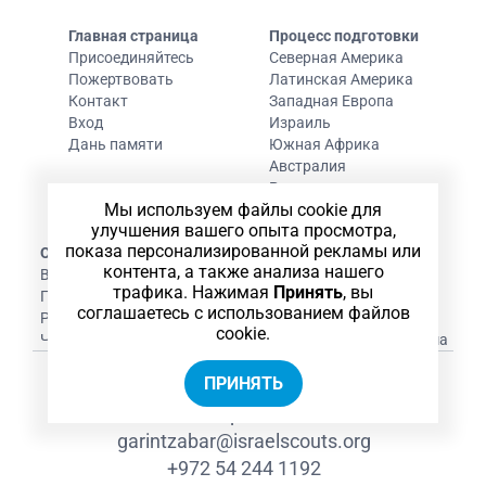
Главная страница
Процесс подготовки
Присоединяйтесь
Северная Америка
Пожертвовать
Латинская Америка
Контакт
Западная Европа
Вход
Израиль
Дань памяти
Южная Африка
Австралия
Русскоязычные
Мы используем файлы cookie для
Религиозные Garin
улучшения вашего опыта просмотра,
Garin Arbel
показа персонализированной рекламы или
О Garin Tzabar
Служба в Армии
контента, а также анализа нашего
Возможности выпускников
Льготы
трафика. Нажимая
Принять
, вы
Период абсорбции
Жизнь Garin
соглашаетесь с использованием файлов
Родители
Список вещей
cookie.
ЧЗВ
Академическая программа
ПРИНЯТЬ
Главный офис
49 Lochami Galipoli Street, Tel-Aviv
garintzabar@israelscouts.org
+972 54 244 1192