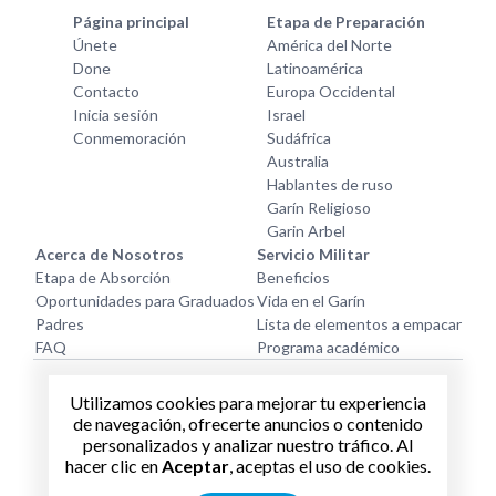
Página principal
Etapa de Preparación
Únete
América del Norte
Done
Latinoamérica
Contacto
Europa Occidental
Inicia sesión
Israel
Conmemoración
Sudáfrica
Australia
Hablantes de ruso
Garín Religioso
Garin Arbel
Acerca de Nosotros
Servicio Militar
Etapa de Absorción
Beneficios
Oportunidades para Graduados
Vida en el Garín
Padres
Lista de elementos a empacar
FAQ
Programa académico
Sede Principal
Utilizamos cookies para mejorar tu experiencia
49 Lochami Galipoli Street, Tel-Aviv
de navegación, ofrecerte anuncios o contenido
personalizados y analizar nuestro tráfico. Al
garintzabar@israelscouts.org
hacer clic en
Aceptar
, aceptas el uso de cookies.
+972 54 244 1192